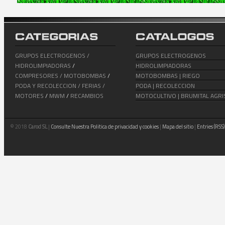
GRUPOS ELECTROGENOS /
GRUPOS ELECTROGENOS
HIDROLIMPIADORAS
/
HIDROLIMPIADORAS
COMPRESORES /
MOTOBOMBAS
/
MOTOBOMBAS | RIEGO
PODA Y RECOLECCION /
FERIAS /
PODA | RECOLECCION
MOTORES
/
MWM
/
RECAMBIOS
MOTOCULTIVO | BRUMITAL AGRI
© 2018
Carod SL
|
Consulte Nuestra Politica de privacidad y cookies
|
Mapa del sitio
|
Entries (RSS)