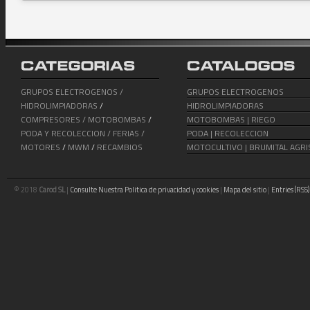
GRUPOS ELECTROGENOS /
GRUPOS ELECTROGENOS
HIDROLIMPIADORAS
/
HIDROLIMPIADORAS
COMPRESORES /
MOTOBOMBAS
/
MOTOBOMBAS | RIEGO
PODA Y RECOLECCION /
FERIAS /
PODA | RECOLECCION
MOTORES
/
MWM
/
RECAMBIOS
MOTOCULTIVO | BRUMITAL AGRI
© 2018
Carod SL
|
Consulte Nuestra Politica de privacidad y cookies
|
Mapa del sitio
|
Entries (RSS)